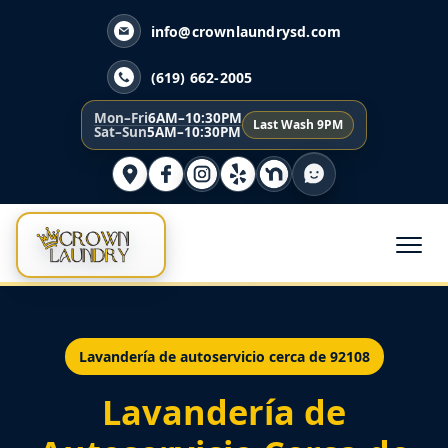
info@crownlaundrysd.com
(619) 662-2005
Mon–Fri
6AM–10:30PM
Last Wash 9PM
Sat–Sun
5AM–10:30PM
Lavandería de autoservicio cerca de 92108
Lavandería de