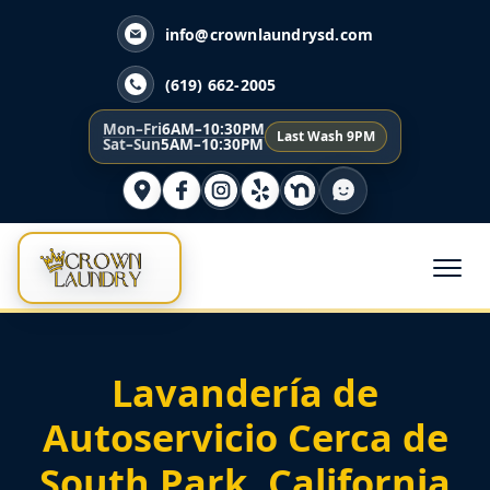
info@crownlaundrysd.com
(619) 662-2005
Mon–Fri
6AM–10:30PM
Last Wash 9PM
Sat–Sun
5AM–10:30PM
Lavandería de
Autoservicio Cerca de
South Park, California